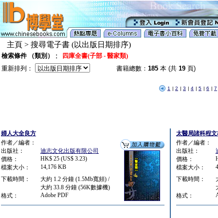
主頁 > 搜尋電子書 (以出版日期排序)
:
檢索條件 （類別）
四庫全書(子部 - 醫家類)
重新排列：
書籍總數：
185
本 (共
19
頁)
1
|
2
|
3
|
4
|
5
|
6
|
7
婦人大全良方
太醫局諸科程文
作者／編者：
作者／編者：
出版社：
迪志文化出版有限公司
出版社：
HK$ 25 (US$ 3.23)
價格：
價格：
14,176 KB
檔案大小：
檔案大小：
下載時間：
大約 1.2 分鐘 (1.5Mb寬頻) /
下載時間：
大約 33.8 分鐘 (56K數據機)
Adobe PDF
格式：
格式：