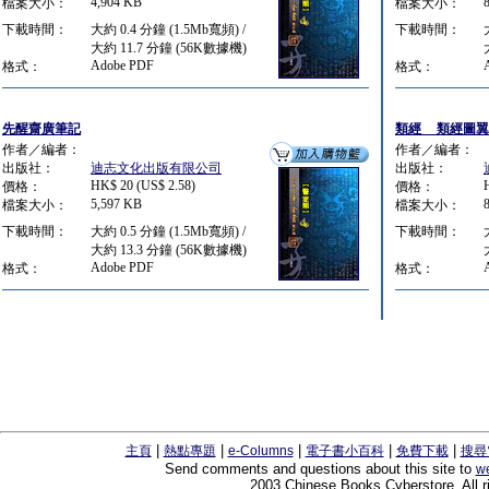
4,904 KB
檔案大小：
檔案大小：
下載時間：
大約 0.4 分鐘 (1.5Mb寬頻) /
下載時間：
大約 11.7 分鐘 (56K數據機)
Adobe PDF
格式：
格式：
先醒齋廣筆記
類經__類經圖翼
作者／編者：
作者／編者：
出版社：
迪志文化出版有限公司
出版社：
HK$ 20 (US$ 2.58)
價格：
價格：
5,597 KB
檔案大小：
檔案大小：
下載時間：
大約 0.5 分鐘 (1.5Mb寬頻) /
下載時間：
大約 13.3 分鐘 (56K數據機)
Adobe PDF
格式：
格式：
|
|
|
|
|
主頁
熱點專題
e-Columns
電子書小百科
免費下載
搜尋
Send comments and questions about this site to
w
2003 Chinese Books Cyberstore. All r