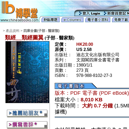
> 產品資料 >
四庫全書(子部 - 醫家類)
類經__類經圖翼
(子部 - 醫家類)
定價：
HK20.00
原價：
US 2.58
出版社：
迪志文化出版有限公司
系列：
文淵閣四庫全書電子書
出版日期：
1980/1/1
頁數：
273 頁
ISBN：
978-988-8102-27-3
版本：PDF 電子書 (PDF eBook
檔案大小：
8,010 KB
下載時間：
大約 0.7 分鐘
(1.5
據機)