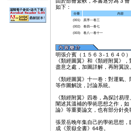
由於部冊繁帙，本書逐分為 3 冊（
如下：
分冊
內容
(001)
原序---卷三
(002)
卷四---卷七
(003)
卷八---卷十一
明張介賓（１５６３-１６４０
《
類經圖翼
》和《
類經附翼
》，
盡意之處，加圖詳解，再附翼說
《
類經圖翼
》十一卷：對運氣、
等作圖解說，討論系統。
《
類經附翼
》四卷，為探討易理
闡述其溫補的學術思想之作，如《
論》等重要論文，也有部分針灸
張景岳晚年集自己的學術思想，
成《
景嶽全書
》64卷。