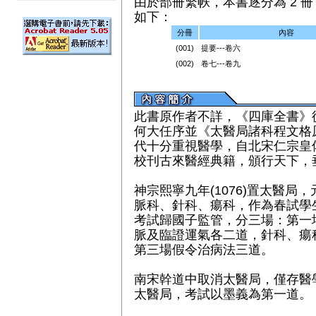
由於部冊繁帙，本書逐分為 2 冊（
如下：
分冊
內容
(001)
提要---卷六
(002)
卷七---卷九
此書原作者不詳，《四庫全書》
何大任序並《太醫局諸科程文格
代十分重視醫學，自北宋仁宗皇
校刊古來醫經典籍，頒行天下，
神宗熙寧九年(1076)置太醫
脈科、針科、瘍科，作為春試學
考試歸國子監管，分三場：第一
脈及臨證運氣各二道，針科、瘍
第三場假令治病法三道。
南宋幹道中取消太醫局，僅存醫學
太醫局，考試以墨義為第一道。