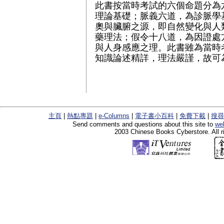
此書按當時考試的六個命題分為
理論基礎；脈義六道，為診脈學
奧與臟腑之源，即自然變化與人
藥理法；假令十八道，為因證處
與人身感應之理。此書雖為當時
知識論述精詳，理法嚴謹，故可
主頁
|
熱點專題
|
e-Columns
|
電子書小百科
|
免費下載
|
搜尋
Send comments and questions about this site to
we
2003 Chinese Books Cyberstore. All r