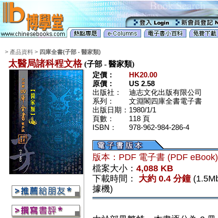
> 產品資料 >
四庫全書(子部 - 醫家類)
太醫局諸科程文格
(子部 - 醫家類)
定價：
HK20.00
原價：
US 2.58
出版社：
迪志文化出版有限公司
系列：
文淵閣四庫全書電子書
出版日期：
1980/1/1
頁數：
118 頁
ISBN：
978-962-984-286-4
版本：PDF 電子書 (PDF eBook
檔案大小：
4,088 KB
下載時間：
大約 0.4 分鐘
(1.5
據機)