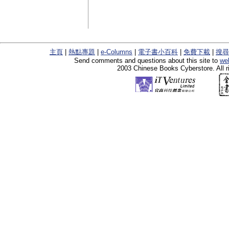
主頁
|
熱點專題
|
e-Columns
|
電子書小百科
|
免費下載
|
搜尋
Send comments and questions about this site to
we
2003 Chinese Books Cyberstore. All r