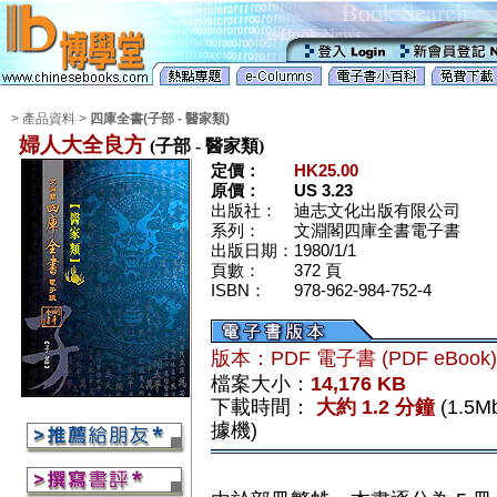
> 產品資料 >
四庫全書(子部 - 醫家類)
婦人大全良方
(子部 - 醫家類)
定價：
HK25.00
原價：
US 3.23
出版社：
迪志文化出版有限公司
系列：
文淵閣四庫全書電子書
出版日期：
1980/1/1
頁數：
372 頁
ISBN：
978-962-984-752-4
版本：PDF 電子書 (PDF eBook
檔案大小：
14,176 KB
下載時間：
大約 1.2 分鐘
(1.5
據機)