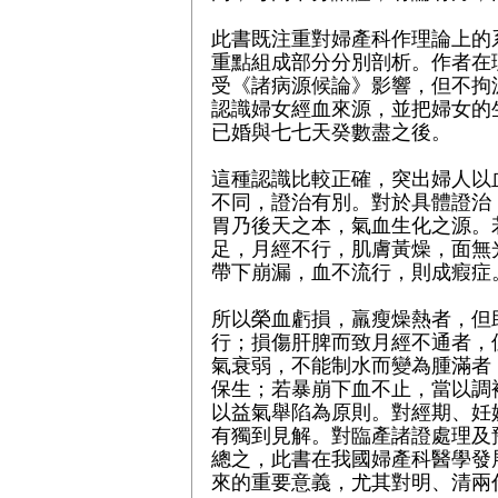
此書既注重對婦產科作理論上的
重點組成部分分別剖析。作者在
受《諸病源候論》影響，但不拘
認識婦女經血來源，並把婦女的
已婚與七七天癸數盡之後。
這種認識比較正確，突出婦人以
不同，證治有別。對於具體證治
胃乃後天之本，氣血生化之源。
足，月經不行，肌膚黃燥，面無
帶下崩漏，血不流行，則成瘕症
所以榮血虧損，羸瘦燥熱者，但
行；損傷肝脾而致月經不通者，
氣衰弱，不能制水而變為腫滿者
保生；若暴崩下血不止，當以調
以益氣舉陷為原則。對經期、妊
有獨到見解。對臨產諸證處理及
總之，此書在我國婦產科醫學發
來的重要意義，尤其對明、清兩