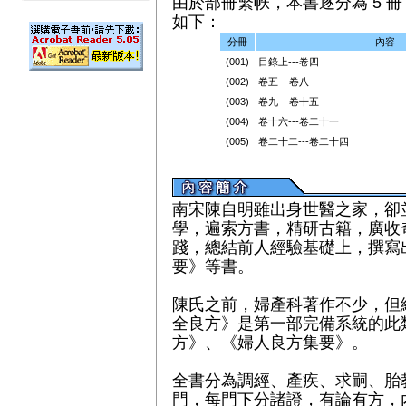
由於部冊繁帙，本書逐分為 5 冊（
如下：
分冊
內容
(001)
目錄上---卷四
(002)
卷五---卷八
(003)
卷九---卷十五
(004)
卷十六---卷二十一
(005)
卷二十二---卷二十四
南宋陳自明雖出身世醫之家，卻
學，遍索方書，精研古籍，廣收
踐，總結前人經驗基礎上，撰寫
要》等書。
陳氏之前，婦產科著作不少，但
全良方》是第一部完備系統的此
方》、《婦人良方集要》。
全書分為調經、產疾、求嗣、胎
門，每門下分諸證，有論有方，