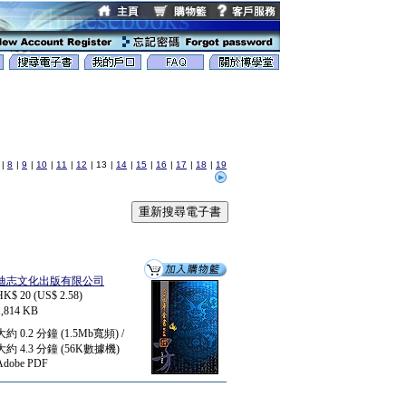
|
8
|
9
|
10
|
11
|
12
|
13
|
14
|
15
|
16
|
17
|
18
|
19
迪志文化出版有限公司
HK$ 20 (US$ 2.58)
1,814 KB
大約 0.2 分鐘 (1.5Mb寬頻) /
大約 4.3 分鐘 (56K數據機)
Adobe PDF