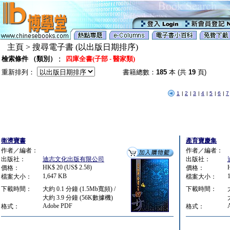
主頁 > 搜尋電子書 (以出版日期排序)
:
檢索條件 （類別）
四庫全書(子部 - 醫家類)
重新排列：
書籍總數：
185
本 (共
19
頁)
1
|
2
|
3
|
4
|
5
|
6
|
7
衛濟寶書
產育寶慶集
作者／編者：
作者／編者：
出版社：
迪志文化出版有限公司
出版社：
HK$ 20 (US$ 2.58)
價格：
價格：
1,647 KB
檔案大小：
檔案大小：
下載時間：
大約 0.1 分鐘 (1.5Mb寬頻) /
下載時間：
大約 3.9 分鐘 (56K數據機)
Adobe PDF
格式：
格式：