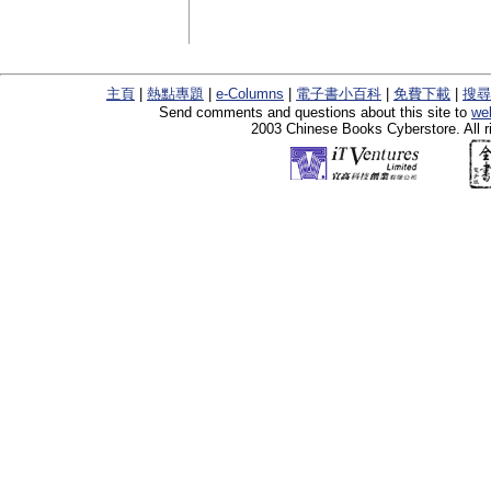
主頁
|
熱點專題
|
e-Columns
|
電子書小百科
|
免費下載
|
搜尋
Send comments and questions about this site to
we
2003 Chinese Books Cyberstore. All r