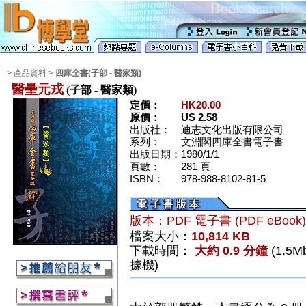
> 產品資料 >
四庫全書(子部 - 醫家類)
醫壘元戎
(子部 - 醫家類)
定價：
HK20.00
原價：
US 2.58
出版社：
迪志文化出版有限公司
系列：
文淵閣四庫全書電子書
出版日期：
1980/1/1
頁數：
281 頁
ISBN：
978-988-8102-81-5
版本：PDF 電子書 (PDF eBook
檔案大小：
10,814 KB
下載時間：
大約 0.9 分鐘
(1.5
據機)