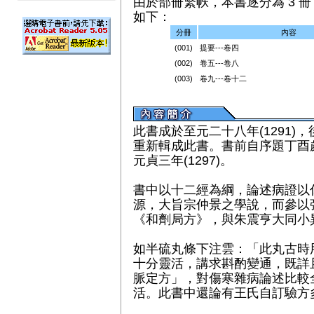
由於部冊繁帙，本書逐分為 3 冊（
如下：
分冊
內容
(001)
提要---卷四
(002)
卷五---卷八
(003)
卷九---卷十二
此書成於至元二十八年(1291
重新輯成此書。書前自序題丁酉
元貞三年(1297)。
書中以十二經為綱，論述病證以
源，大旨宗仲景之學說，而參以
《和劑局方》，與朱震亨大同小
如半硫丸條下注雲：「此丸古時
十分靈活，講求斟酌變通，既詳
脈定方」，對傷寒雜病論述比較
活。此書中還論有王氏自訂驗方