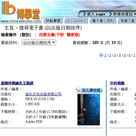
主頁 > 搜尋電子書 (以出版日期排序)
:
檢索條件 （類別）
四庫全書(子部 - 醫家類)
重新排列：
書籍總數：
185
本 (共
19
頁)
1
|
2
|
3
|
4
|
5
|
6
|
7
扁鵲神應鍼灸玉龍經
外科精義
作者／編者：
作者／編者：
出版社：
迪志文化出版有限公司
出版社：
HK$ 20 (US$ 2.58)
價格：
價格：
1,995 KB
檔案大小：
檔案大小：
下載時間：
大約 0.2 分鐘 (1.5Mb寬頻) /
下載時間：
大約 4.7 分鐘 (56K數據機)
Adobe PDF
格式：
格式：