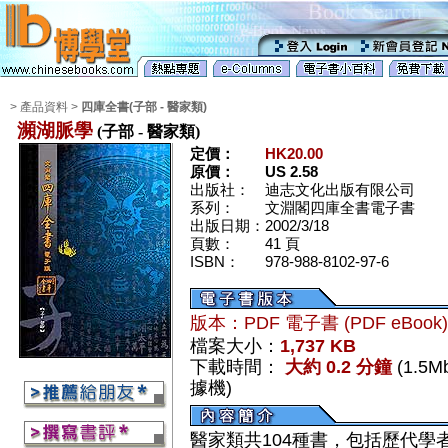
> 產品資料 >
四庫全書(子部 - 醫家類)
瀕湖脈學
(子部 - 醫家類)
定價：
HK20.00
原價：
US 2.58
出版社：
迪志文化出版有限公司
系列：
文淵閣四庫全書電子書
出版日期：
2002/3/18
頁數：
41 頁
ISBN：
978-988-8102-97-6
版本：PDF 電子書 (PDF eBook
檔案大小：
1,737 KB
下載時間：
大約 0.2 分鐘
(1.5
據機)
醫家類共104種書，包括歷代學