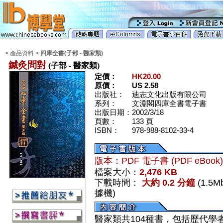
> 產品資料 >
四庫全書(子部 - 醫家類)
鍼灸問對
(子部 - 醫家類)
定價：
HK20.00
原價：
US 2.58
出版社：
迪志文化出版有限公司
系列：
文淵閣四庫全書電子書
出版日期：
2002/3/18
頁數：
133 頁
ISBN：
978-988-8102-33-4
版本：PDF 電子書 (PDF eBook
檔案大小：
2,476 KB
下載時間：
大約 0.2 分鐘
(1.5
據機)
醫家類共104種書，包括歷代學