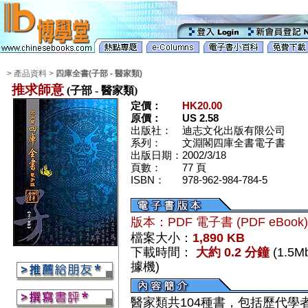
> 產品資料 >
四庫全書(子部 - 醫家類)
推求師意
(子部 - 醫家類)
定價：
HK20.00
原價：
US 2.58
出版社：
迪志文化出版有限公司
系列：
文淵閣四庫全書電子書
出版日期：
2002/3/18
頁數：
77 頁
ISBN：
978-962-984-784-5
版本：PDF 電子書 (PDF eBook
檔案大小：
1,890 KB
下載時間：
大約 0.2 分鐘
(1.5
據機)
醫家類共104種書，包括歷代學