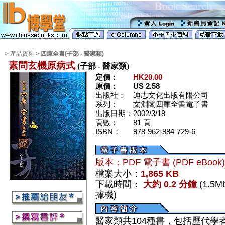
> 產品資料 >
四庫全書(子部 - 醫家類)
素問玄機原病式
(子部 - 醫家類)
定價：
HK20.00
原價：
US 2.58
出版社：
迪志文化出版有限公司
系列：
文淵閣四庫全書電子書
出版日期：
2002/3/18
頁數：
81 頁
ISBN：
978-962-984-729-6
版本：PDF 電子書 (PDF eBook
檔案大小：
1,865 KB
下載時間：
大約 0.2 分鐘
(1.5
據機)
醫家類共104種書，包括歷代學