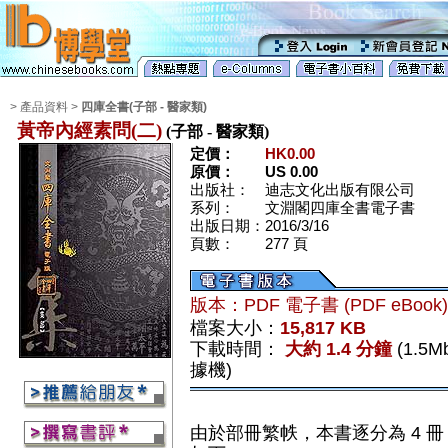
> 產品資料 >
四庫全書(子部 - 醫家類)
黃帝內經素問(二)
(子部 - 醫家類)
定價：
HK0.00
原價：
US 0.00
出版社：
迪志文化出版有限公司
系列：
文淵閣四庫全書電子書
出版日期：
2016/3/16
頁數：
277 頁
版本：PDF 電子書 (PDF eBook
檔案大小：
15,817 KB
下載時間：
大約 1.4 分鐘
(1.5
據機)
由於部冊繁帙，本書逐分為 4 冊（