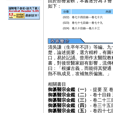
由於部冊繁帙，本書逐分為 3 冊（
如下：
分冊
內容
(022)
卷七十四目錄---卷七十六
(023)
卷七十七目錄---卷七十九
(024)
卷八十目錄---卷八十三
清吳謙（生卒年不詳）等編。九
楚，論述扼要，選方精粹，有圖
口，易於記誦。曾用作太醫院教
書，對後世醫家頗有影響，流傳
曰：「根據古義，而能得其變通
熱不執成見，攻補無所偏施。」
相關書目
御纂醫宗金鑑（一）
- 提要 至 
御纂醫宗金鑑（二）
- 卷十目錄
御纂醫宗金鑑（三）
- 卷二十三
御纂醫宗金鑑（四）
- 卷三十五
御纂醫宗金鑑（五）
- 卷四十七