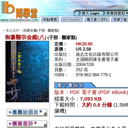
> 產品資料 >
四庫全書(子部 - 醫家類)
御纂醫宗金鑑(八)
(子部 - 醫家類)
定價：
HK20.00
原價：
US 2.58
出版社：
迪志文化出版有限公司
系列：
文淵閣四庫全書電子書
出版日期：
2004/7/26
頁數：
252 頁
ISBN：
978-962-984-779-1
版本：PDF 電子書 (PDF eBook
檔案大小：
7,093 KB
下載時間：
大約 0.6 分鐘
(1.5
據機)