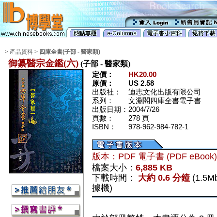
> 產品資料 >
四庫全書(子部 - 醫家類)
御纂醫宗金鑑(六)
(子部 - 醫家類)
定價：
HK20.00
原價：
US 2.58
出版社：
迪志文化出版有限公司
系列：
文淵閣四庫全書電子書
出版日期：
2004/7/26
頁數：
278 頁
ISBN：
978-962-984-782-1
版本：PDF 電子書 (PDF eBook
檔案大小：
6,885 KB
下載時間：
大約 0.6 分鐘
(1.5
據機)