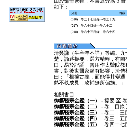
由於部冊繁帙，本書逐分為 3 冊（
如下：
分冊
內容
(016)
卷五十七目錄---卷五十九
(017)
卷六十目錄---卷六十二
(018)
卷六十三目錄---卷六十四
清吳謙（生卒年不詳）等編。九
楚，論述扼要，選方精粹，有圖
口，易於記誦。曾用作太醫院教
書，對後世醫家頗有影響，流傳
曰：「根據古義，而能得其變通
熱不執成見，攻補無所偏施。」
相關書目
御纂醫宗金鑑（一）
- 提要 至 
御纂醫宗金鑑（二）
- 卷十目錄
御纂醫宗金鑑（三）
- 卷二十三
御纂醫宗金鑑（四）
- 卷三十五
御纂醫宗金鑑（五）
- 卷四十七