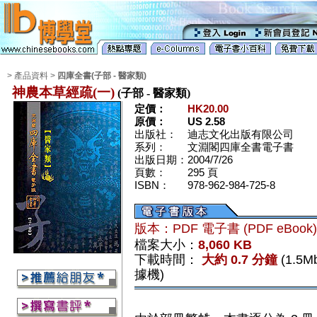
> 產品資料 >
四庫全書(子部 - 醫家類)
神農本草經疏(一)
(子部 - 醫家類)
定價：
HK20.00
原價：
US 2.58
出版社：
迪志文化出版有限公司
系列：
文淵閣四庫全書電子書
出版日期：
2004/7/26
頁數：
295 頁
ISBN：
978-962-984-725-8
版本：PDF 電子書 (PDF eBook
檔案大小：
8,060 KB
下載時間：
大約 0.7 分鐘
(1.5
據機)