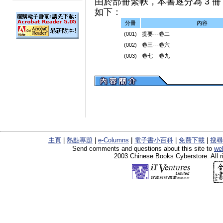
由於部冊繁帙，本書逐分為 3 冊（
如下：
分冊
內容
(001)
提要---卷二
(002)
卷三---卷六
(003)
卷七---卷九
主頁
|
熱點專題
|
e-Columns
|
電子書小百科
|
免費下載
|
搜尋
Send comments and questions about this site to
we
2003 Chinese Books Cyberstore. All r