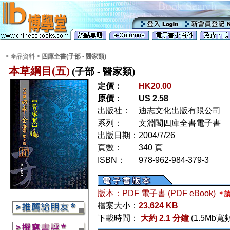
> 產品資料 >
四庫全書(子部 - 醫家類)
本草綱目(五)
(子部 - 醫家類)
定價：
HK20.00
原價：
US 2.58
出版社：
迪志文化出版有限公司
系列：
文淵閣四庫全書電子書
出版日期：
2004/7/26
頁數：
340 頁
ISBN：
978-962-984-379-3
版本：PDF 電子書 (PDF eBook)
＊請
檔案大小：
23,624 KB
下載時間：
大約 2.1 分鐘
(1.5Mb寬頻