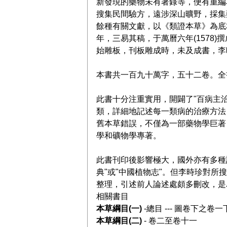
新發現的藥物未有著錄等，便有重編
搜集民間驗方，遠涉深山曠野，採集
餘種有關文獻，以《類證本草》為底
年，三易其稿，于萬曆六年(1578
始雕板，刊板雕成時，未及成書，李
本書共一百九十萬字，五十二卷。全
此書十分注重實用，開闢了"百病主
類，詳細地記述每一類病的治療方法
舊本草錯誤，不僅為一部藥物學巨著
學和礦物學專著。
此書刊印後影響極大，國外亦有多種
典"或"中國植物志"。但李時珍對所
整理，引述前人論述處頗多刪改，是
相關書目
本草綱目(一)
-總目 --- 圖卷下之卷一
本草綱目(二)
- 卷二至卷十一