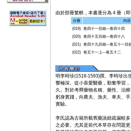
由於部冊繁帙，本書逐分為 4 冊（即共
分冊
內容
(019)
卷四十一目錄---卷四十四
(020)
卷四十五目錄---卷四十八
(021)
卷四十九目錄---卷五十一目
(022)
卷五十一上---卷五十二
明李時珍(1518-1593)撰。李
響極深。從小喜愛醫藥，勤奮學習，
久。對於考釋藥物名稱、藥性、治療
躬身實踐，向農夫、漁夫、車夫、手
實驗。
李氏認為古籍所載舊藥訛錯疏漏較多
之必要。尤其是前代本草存在問題更