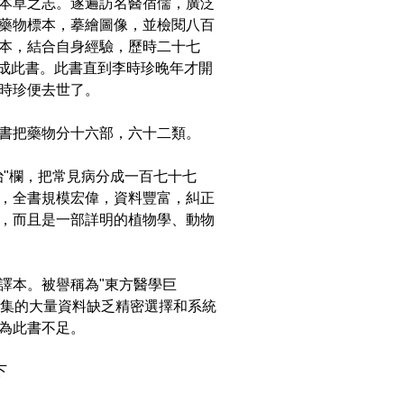
本草之志。遂遍訪名醫宿儒，廣泛
藥物標本，摹繪圖像，並檢閱八百
本，結合自身經驗，歷時二十七
)撰成此書。此書直到李時珍晚年才開
時珍便去世了。
書把藥物分十六部，六十二類。
治"欄，把常見病分成一百七十七
，全書規模宏偉，資料豐富，糾正
，而且是一部詳明的植物學、動物
譯本。被譽稱為"東方醫學巨
搜集的大量資料缺乏精密選擇和系統
為此書不足。
下