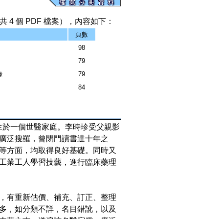
 4 個 PDF 檔案），內容如下：
頁數
98
79
錄
79
84
時珍出生於一個世醫家庭。李時珍受父親影
廣泛搜羅，曾閉門讀書達十年之
等方面，均取得良好基礎。同時又
工業工人學習技藝，進行臨床藥理
，有重新估價、補充、訂正、整理
多，如分類不詳，名目錯訛，以及