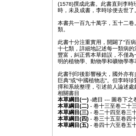
(1578)撰成此書。此書直到
時，未及成書，李時珍便去世了
本書共一百九十萬字，五十二卷
類。
此書十分注重實用，開闢了"百病
十七類，詳細地記述每一類病的
豐富，糾正舊本草錯誤，不僅為
明的植物學、動物學和礦物學專
此書刊印後影響極大，國外亦有
巨典"或"中國植物志"。但李時
擇和系統整理，引述前人論述處
相關書目
本草綱目(一)
-總目 --- 圖卷下
本草綱目(二)
- 卷十三至卷二十
本草綱目(三)
- 卷二十四至卷三
本草綱目(四)
- 卷三十五至卷四
本草綱目(五)
- 卷四十六至卷五