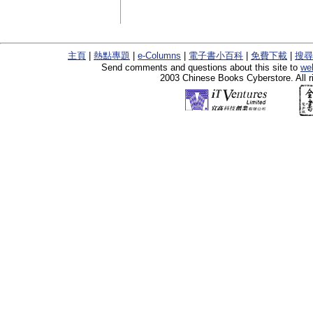
主頁
|
熱點專題
|
e-Columns
|
電子書小百科
|
免費下載
|
搜尋
Send comments and questions about this site to
we
2003 Chinese Books Cyberstore. All r