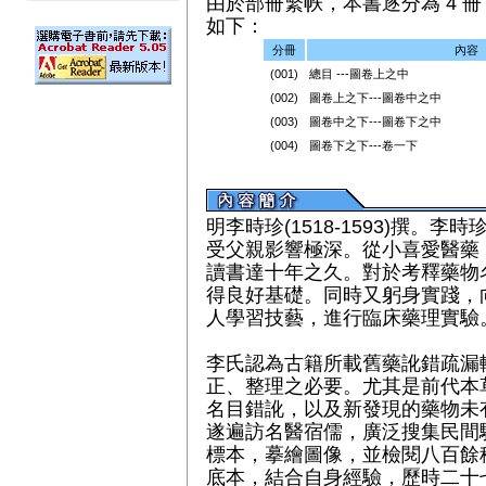
由於部冊繁帙，本書逐分為 4 冊（
如下：
分冊
內容
(001)
總目 ---圖卷上之中
(002)
圖卷上之下---圖卷中之中
(003)
圖卷中之下---圖卷下之中
(004)
圖卷下之下---卷一下
明李時珍(1518-1593)撰。
受父親影響極深。從小喜愛醫藥
讀書達十年之久。對於考釋藥物
得良好基礎。同時又躬身實踐，
人學習技藝，進行臨床藥理實驗
李氏認為古籍所載舊藥訛錯疏漏
正、整理之必要。尤其是前代本
名目錯訛，以及新發現的藥物未
遂遍訪名醫宿儒，廣泛搜集民間
標本，摹繪圖像，並檢閱八百餘
底本，結合自身經驗，歷時二十