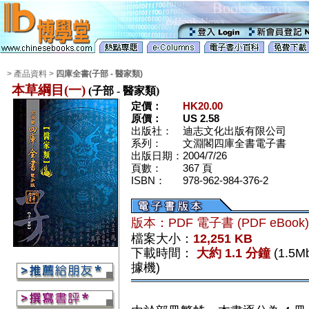
> 產品資料 >
四庫全書(子部 - 醫家類)
本草綱目(一)
(子部 - 醫家類)
定價：
HK20.00
原價：
US 2.58
出版社：
迪志文化出版有限公司
系列：
文淵閣四庫全書電子書
出版日期：
2004/7/26
頁數：
367 頁
ISBN：
978-962-984-376-2
版本：PDF 電子書 (PDF eBook
檔案大小：
12,251 KB
下載時間：
大約 1.1 分鐘
(1.5
據機)