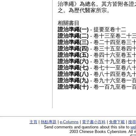
治準繩》為總名。其方皆附各證
之。為歷代醫家所宗。
相關書目
證治準繩(一)
- 提要至卷十二
證治準繩(二)
- 卷十三至卷二十
證治準繩(三)
- 卷二十四至卷三
證治準繩(四)
- 卷三十五至卷四
證治準繩(五)
- 卷四十六至卷五
證治準繩(六)
- 卷五十九至卷七
證治準繩(七)
- 卷七十一至卷八
證治準繩(八)
- 卷八十四至卷九
證治準繩(九)
- 卷九十六至卷一
證治準繩(十)
- 卷一百九至卷一
主頁
|
熱點專題
|
e-Columns
|
電子書小百科
|
免費下載
|
搜尋
Send comments and questions about this site to
we
2003 Chinese Books Cyberstore. All r