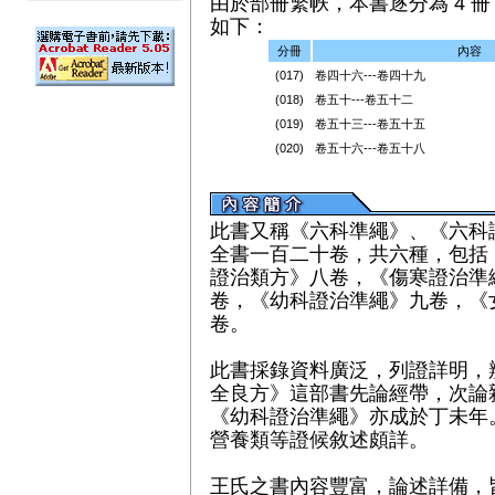
由於部冊繁帙，本書逐分為 4 冊（
如下：
分冊
內容
(017)
卷四十六---卷四十九
(018)
卷五十---卷五十二
(019)
卷五十三---卷五十五
(020)
卷五十六---卷五十八
此書又稱《六科準繩》、《六科
全書一百二十卷，共六種，包括
證治類方》八卷，《傷寒證治準
卷，《幼科證治準繩》九卷，《
卷。
此書採錄資料廣泛，列證詳明，
全良方》這部書先論經帶，次論
《幼科證治準繩》亦成於丁未年
營養類等證候敘述頗詳。
王氏之書內容豐富，論述詳備，