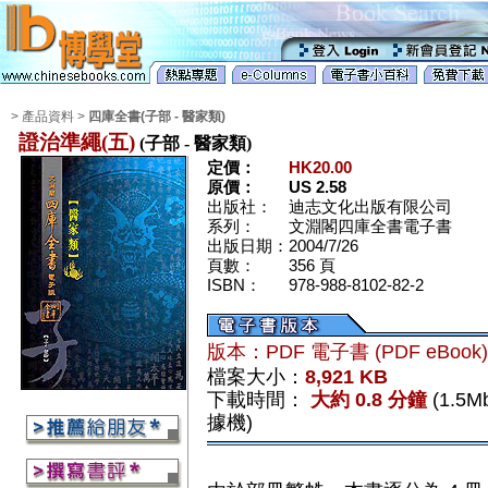
> 產品資料 >
四庫全書(子部 - 醫家類)
證治準繩(五)
(子部 - 醫家類)
定價：
HK20.00
原價：
US 2.58
出版社：
迪志文化出版有限公司
系列：
文淵閣四庫全書電子書
出版日期：
2004/7/26
頁數：
356 頁
ISBN：
978-988-8102-82-2
版本：PDF 電子書 (PDF eBook
檔案大小：
8,921 KB
下載時間：
大約 0.8 分鐘
(1.5
據機)