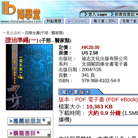
> 產品資料 >
四庫全書(子部 - 醫家類)
證治準繩(一)
(子部 - 醫家類)
定價：
HK20.00
原價：
US 2.58
出版社：
迪志文化出版有限公司
系列：
文淵閣四庫全書電子書
出版日期：
2004/7/26
頁數：
341 頁
ISBN：
978-988-8102-54-9
版本：PDF 電子書 (PDF eBook
檔案大小：
10,363 KB
下載時間：
大約 0.9 分鐘
(1.5
據機)