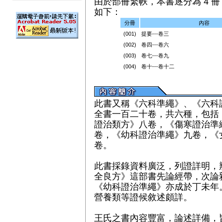
由於部冊繁帙，本書逐分為 4 冊（
如下：
分冊
內容
(001)
提要---卷三
(002)
卷四---卷六
(003)
卷七---卷九
(004)
卷十---卷十二
此書又稱《六科準繩》、《六科
全書一百二十卷，共六種，包括
證治類方》八卷，《傷寒證治準
卷，《幼科證治準繩》九卷，《
卷。
此書採錄資料廣泛，列證詳明，
全良方》這部書先論經帶，次論
《幼科證治準繩》亦成於丁未年
營養類等證候敘述頗詳。
王氏之書內容豐富，論述詳備，