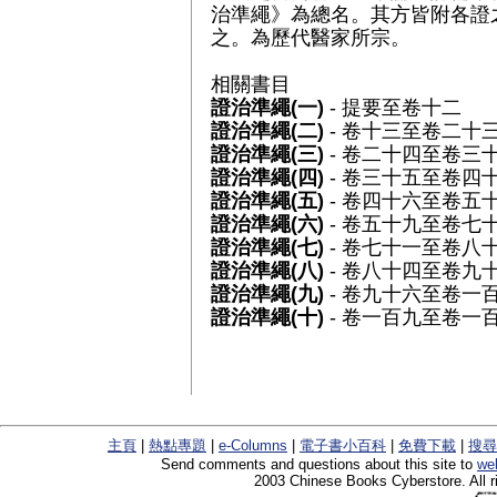
治準繩》為總名。其方皆附各證
之。為歷代醫家所宗。
相關書目
證治準繩(一)
- 提要至卷十二
證治準繩(二)
- 卷十三至卷二十
證治準繩(三)
- 卷二十四至卷三
證治準繩(四)
- 卷三十五至卷四
證治準繩(五)
- 卷四十六至卷五
證治準繩(六)
- 卷五十九至卷七
證治準繩(七)
- 卷七十一至卷八
證治準繩(八)
- 卷八十四至卷九
證治準繩(九)
- 卷九十六至卷一
證治準繩(十)
- 卷一百九至卷一
主頁
|
熱點專題
|
e-Columns
|
電子書小百科
|
免費下載
|
搜尋
Send comments and questions about this site to
we
2003 Chinese Books Cyberstore. All r