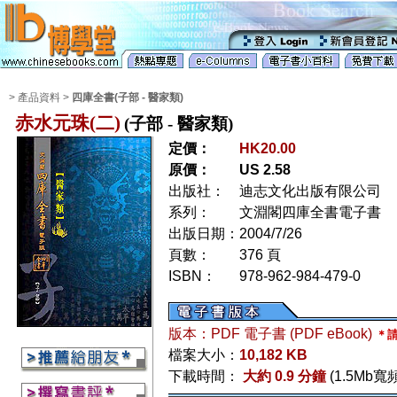
> 產品資料 >
四庫全書(子部 - 醫家類)
赤水元珠(二)
(子部 - 醫家類)
定價：
HK20.00
原價：
US 2.58
出版社：
迪志文化出版有限公司
系列：
文淵閣四庫全書電子書
出版日期：
2004/7/26
頁數：
376 頁
ISBN：
978-962-984-479-0
版本：PDF 電子書 (PDF eBook)
＊請
檔案大小：
10,182 KB
下載時間：
大約 0.9 分鐘
(1.5Mb寬頻