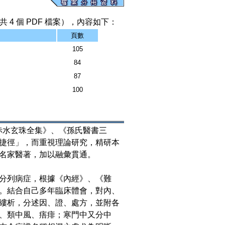
 4 個 PDF 檔案），內容如下：
頁數
105
84
87
100
名《赤水玄珠全集》、《孫氏醫書三
捷徑」，而重視理論研究，精研本
名家醫著，加以融彙貫通。
分列病症，根據《內經》、《難
。結合自己多年臨床體會，對內、
縷析，分述因、證、處方，並附各
、類中風、痦痱；寒門中又分中