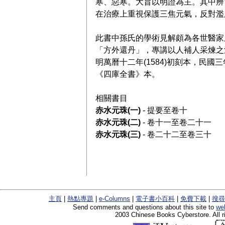
寒、惡寒。大旨以明證為主。其中辨
在治療上重視保護三焦元氣，反對濫
此書中孫氏的學術見解頗為各世醫家
「方外還丹」，專講以人補人采煉之
明萬曆十二年(1584)初刻本，民國三
《四庫全書》本。
相關書目
赤水元珠(一)
- 提要至卷十
赤水元珠(二)
- 卷十一至卷二十一
赤水元珠(三)
- 卷二十二至卷三十
主頁
|
熱點專題
|
e-Columns
|
電子書小百科
|
免費下載
|
搜尋
Send comments and questions about this site to
we
2003 Chinese Books Cyberstore. All r