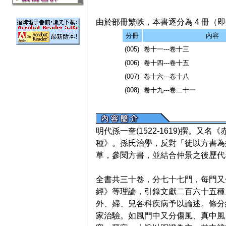
由於部冊繁帙，本書逐分為 4 冊（即共
分冊
內容
(005)
卷十一---卷十三
(006)
卷十四---卷十五
(007)
卷十六---卷十八
(008)
卷十九---卷二十一
明代孫一奎(1522-1619)撰。又
種》。孫氏治學，反對「徒以方書為
草，參閱方書，並結合仲景之後歷代
全書共三十卷，分七十七門，每門又
經》等理論，引錄文獻二百六十五種
外、婦、兒各科疾病予以論述。條分
家治驗。如風門中又分傷風、真中風