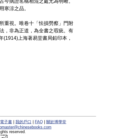
古今病證名稱相混之處尤為明晰。
用寒涼之品。
所重視。唯卷十「怯損勞瘵」門附
法，非為正道，為全書之瑕疵。有
年(1914)上海著易堂書局鉛印本，
電子書
|
我的戶口
|
FAQ
|
關於博學堂
bmaster@chinesebooks.com
ights reserved.