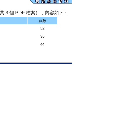
 3 個 PDF 檔案），內容如下：
頁數
82
95
44