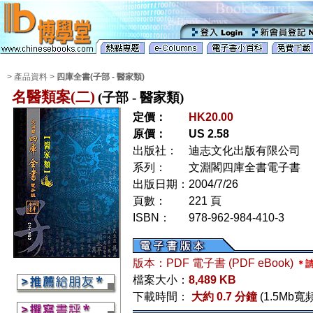
> 產品資料 >
四庫全書(子部 - 醫家類)
名醫類案(二)
(子部 - 醫家類)
定價：
HK20.00
原價：
US 2.58
出版社：
迪志文化出版有限公司
系列：
文淵閣四庫全書電子書
出版日期：
2004/7/26
頁數：
221 頁
ISBN：
978-962-984-410-3
版本：PDF 電子書 (PDF eBook)
＊請
檔案大小：
8,489 KB
下載時間：
大約 0.7 分鐘
(1.5Mb寬頻