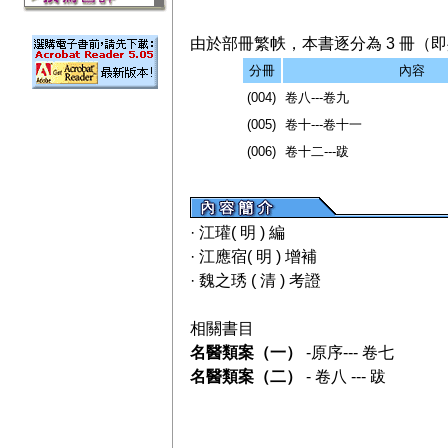
由於部冊繁帙，本書逐分為 3 冊（即共
分冊
內容
(004)
卷八---卷九
(005)
卷十---卷十一
(006)
卷十二---跋
· 江瓘( 明 ) 編
· 江應宿( 明 ) 增補
· 魏之琇 ( 清 ) 考證
相關書目
名醫類案（一）
-原序--- 卷七
名醫類案（二）
- 卷八 --- 跋