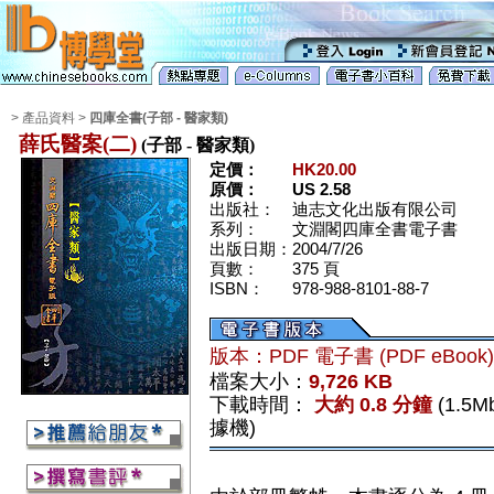
> 產品資料 >
四庫全書(子部 - 醫家類)
薛氏醫案(二)
(子部 - 醫家類)
定價：
HK20.00
原價：
US 2.58
出版社：
迪志文化出版有限公司
系列：
文淵閣四庫全書電子書
出版日期：
2004/7/26
頁數：
375 頁
ISBN：
978-988-8101-88-7
版本：PDF 電子書 (PDF eBook
檔案大小：
9,726 KB
下載時間：
大約 0.8 分鐘
(1.5
據機)