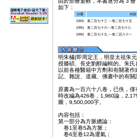
由於部冊繁帙，本書逐分為 3 冊（
如下：
分冊
內容
(084)
卷二百七十三 ---卷二百七十五
(085)
卷二百七十六---卷二百七十八
(086)
卷二百七十九 ---卷二百八十一
明朱橚(即周定王，明皇太祖朱元
授滕碩、長史劉醇編輯的。朱氏
以前各種醫籍中方劑和有關著作
記、雜說、道藏、佛書中的有關
原書為一百六十八卷，已佚，僅
時改編為426卷，1,960論，2,17
圖，9,500,000字。
內容包括：
第一部分為方脈總論：
卷1至卷5為方脈；
卷6至卷12為運氣；