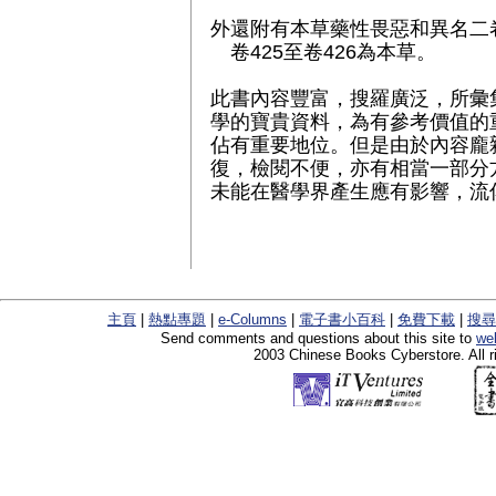
外還附有本草藥性畏惡和異名二
卷425至卷426為本草。
此書內容豐富，搜羅廣泛，所彙
學的寶貴資料，為有參考價值的
佔有重要地位。但是由於內容龐
復，檢閱不便，亦有相當一部分
未能在醫學界產生應有影響，流
主頁
|
熱點專題
|
e-Columns
|
電子書小百科
|
免費下載
|
搜尋
Send comments and questions about this site to
we
2003 Chinese Books Cyberstore. All r