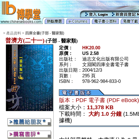
> 產品資料 >
四庫全書(子部 - 醫家類)
普濟方(二十一)
(子部 - 醫家類)
定價：
HK20.00
原價：
US 2.58
出版社：
迪志文化出版有限公司
系列：
文淵閣四庫全書電子書
出版日期：
2004/12/3
頁數：
295 頁
ISBN：
978-962-984-833-0
版本：PDF 電子書 (PDF eBook
檔案大小：
11,378 KB
下載時間：
大約 1.0 分鐘
(1.5
據機)