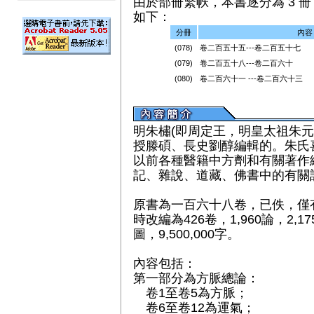
由於部冊繁帙，本書逐分為 3 冊（
如下：
分冊
內容
(078)
卷二百五十五---卷二百五十七
(079)
卷二百五十八---卷二百六十
(080)
卷二百六十一 ---卷二百六十三
明朱橚(即周定王，明皇太祖朱元
授滕碩、長史劉醇編輯的。朱氏
以前各種醫籍中方劑和有關著作
記、雜說、道藏、佛書中的有關
原書為一百六十八卷，已佚，僅
時改編為426卷，1,960論，2,17
圖，9,500,000字。
內容包括：
第一部分為方脈總論：
卷1至卷5為方脈；
卷6至卷12為運氣；