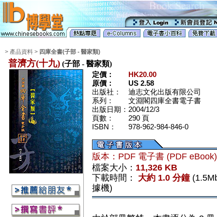
> 產品資料 >
四庫全書(子部 - 醫家類)
普濟方(十九)
(子部 - 醫家類)
定價：
HK20.00
原價：
US 2.58
出版社：
迪志文化出版有限公司
系列：
文淵閣四庫全書電子書
出版日期：
2004/12/3
頁數：
290 頁
ISBN：
978-962-984-846-0
版本：PDF 電子書 (PDF eBook
檔案大小：
11,326 KB
下載時間：
大約 1.0 分鐘
(1.5
據機)