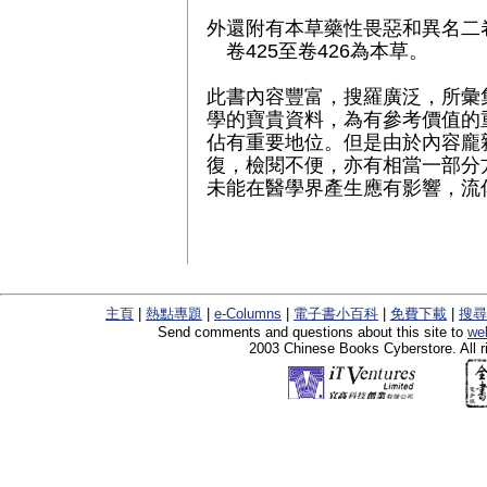
外還附有本草藥性畏惡和異名二
卷425至卷426為本草。
此書內容豐富，搜羅廣泛，所彙
學的寶貴資料，為有參考價值的
佔有重要地位。但是由於內容龐
復，檢閱不便，亦有相當一部分
未能在醫學界產生應有影響，流
主頁
|
熱點專題
|
e-Columns
|
電子書小百科
|
免費下載
|
搜尋
Send comments and questions about this site to
we
2003 Chinese Books Cyberstore. All r