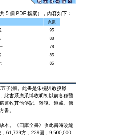
 5 個 PDF 檔案），內容如下：
頁數
五
95
八
88
一
78
四
85
七
85
第五子)撰。此書是朱橚與教授滕
，此書系廣采博收明初以前各種醫
還兼收其他傳記、雜說、道藏、佛
方書。
缺本。《四庫全書》收此書時改編
，61,739方，239圖，9,500,000