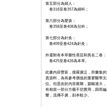
第五部分為婦人：
卷316至卷357為婦科；
第六部分為嬰孩：
卷358至卷408為兒科；
第七部分為針灸：
卷409至卷424為針灸；
外還附有本草藥性畏惡和異名二卷：
卷425至卷426為本草。
此書內容豐富，搜羅廣泛，所彙集的
貴資料，為有參考價值的重要醫學文
位。但是由於內容龐雜，篇幅過大，
有相當一部分方藥不切實用，因而編
響，流傳不廣，刻本較少。