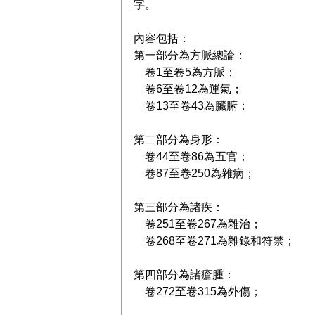
字。
內容包括：
第一部分為方脈總論：
卷1至卷5為方脈；
卷6至卷12為運氣；
卷13至卷43為臟腑；
第二部分為身形：
卷44至卷86為五官；
卷87至卷250為雜病；
第三部分為諸疾：
卷251至卷267為雜治；
卷268至卷271為雜錄和符禁；
第四部分為諸瘡腫：
卷272至卷315為外傷；