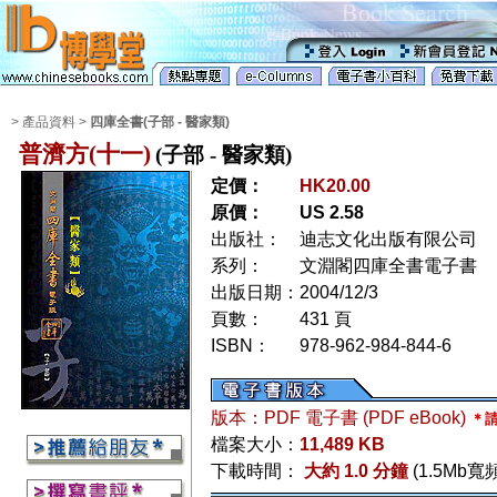
> 產品資料 >
四庫全書(子部 - 醫家類)
普濟方(十一)
(子部 - 醫家類)
定價：
HK20.00
原價：
US 2.58
出版社：
迪志文化出版有限公司
系列：
文淵閣四庫全書電子書
出版日期：
2004/12/3
頁數：
431 頁
ISBN：
978-962-984-844-6
版本：PDF 電子書 (PDF eBook)
＊請
檔案大小：
11,489 KB
下載時間：
大約 1.0 分鐘
(1.5Mb寬頻