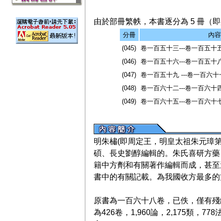
由於部冊繁帙，本書逐分為 5 冊（即共
分冊
內容
(045)
卷一百五十三---卷一百五十
(046)
卷一百五十六---卷一百五十
(047)
卷一百五十九 ---卷一百六十
(048)
卷一百六十二---卷一百六十
(049)
卷一百六十五---卷一百六十
明朱橚(即周定王，明皇太祖朱元璋
碩、長史劉醇編輯的。朱氏喜研方藥
籍中方劑和有關著作編輯而成，甚至
書中的有關記載。為我國收方最多的
原書為一百六十八卷，已佚，僅有殘
為426卷，1,960論，2,175類，778法