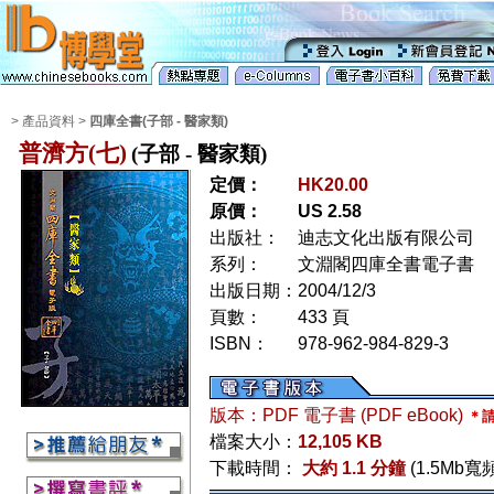
> 產品資料 >
四庫全書(子部 - 醫家類)
普濟方(七)
(子部 - 醫家類)
定價：
HK20.00
原價：
US 2.58
出版社：
迪志文化出版有限公司
系列：
文淵閣四庫全書電子書
出版日期：
2004/12/3
頁數：
433 頁
ISBN：
978-962-984-829-3
版本：PDF 電子書 (PDF eBook)
＊請
檔案大小：
12,105 KB
下載時間：
大約 1.1 分鐘
(1.5Mb寬頻