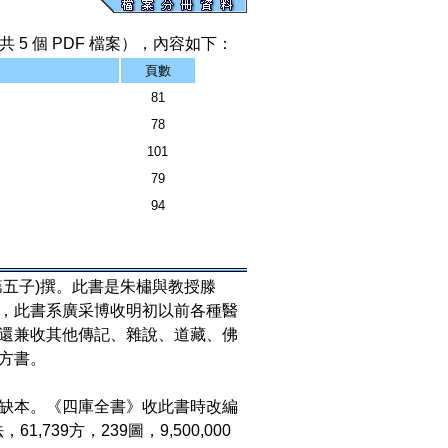
 5 個 PDF 檔案），內容如下：
頁數
81
78
101
79
94
第五子)撰。此書是朱橚與教授滕
，此書系廣采博收明初以前各種醫
還兼收其他傳記、雜說、道藏、佛
方書。
缺本。《四庫全書》收此書時改編
，61,739方，239圖，9,500,000