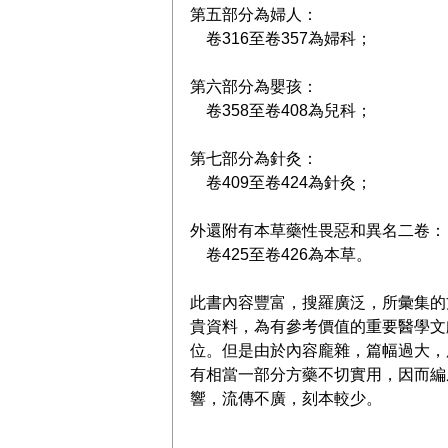
第五部分為婦人：
卷316至卷357為婦科；
第六部分為嬰孩：
卷358至卷408為兒科；
第七部分為針灸：
卷409至卷424為針灸；
外還附有本草藥性畏惡和異名二卷：
卷425至卷426為本草。
此書內容豐富，搜羅廣泛，所彙集的
貴資料，為有參考價值的重要醫學文
位。但是由於內容龐雜，篇幅過大，
有相當一部分方藥不切實用，因而編
響，流傳不廣，刻本較少。