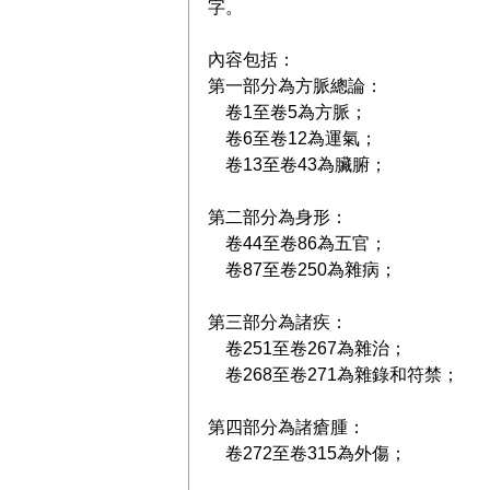
字。
內容包括：
第一部分為方脈總論：
卷1至卷5為方脈；
卷6至卷12為運氣；
卷13至卷43為臟腑；
第二部分為身形：
卷44至卷86為五官；
卷87至卷250為雜病；
第三部分為諸疾：
卷251至卷267為雜治；
卷268至卷271為雜錄和符禁；
第四部分為諸瘡腫：
卷272至卷315為外傷；