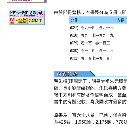
由於部冊繁帙，本書逐分為 5 冊（即共
分冊
內容
(027)
卷九十四---卷九十六
(028)
卷九十七---卷九十九
(029)
卷一百---卷一百三
(030)
卷一百四---卷一百六
(031)
卷一百七---卷一百十
明朱橚(即周定王，明皇太祖朱元璋
碩、長史劉醇編輯的。朱氏喜研方藥
籍中方劑和有關著作編輯而成，甚至
書中的有關記載。為我國收方最多的
原書為一百六十八卷，已佚，僅有殘
為426卷，1,960論，2,175類，778法