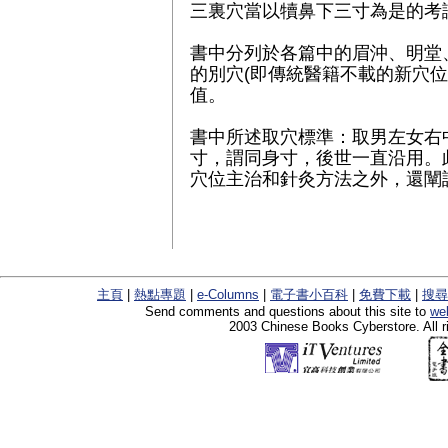
三裏穴當以犢鼻下三寸為是的考
書中分列於各篇中的眉沖、明堂
的別穴(即傳統醫籍不載的新穴位
值。
書中所述取穴標準：取男左女右
寸，謂同身寸，後世一直沿用。
穴位主治和針灸方法之外，還闡
主頁
|
熱點專題
|
e-Columns
|
電子書小百科
|
免費下載
|
搜尋
Send comments and questions about this site to
we
2003 Chinese Books Cyberstore. All r