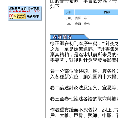
由於部冊繁帙，本書逐分為 2 冊（
如下：
分冊
內容
(001)
提要---卷三
(002)
卷四---卷七
徐正卿在初刊本序中稱：""針灸
之意，至是始無遺憾。""此書集
棄其糟粕，是迄宋以前所未見的
學專著，對後世針灸學發展影響
卷一分部位論述頭、胸、腹各腧
入各種新穴位，腧穴圖四十六幅
卷二論述針灸法及定穴、宜忌等
卷三至卷七論述各證的取穴與施
作者重實踐而不泥舊說，糾正了
戶、大椎、巨骨、照海、申脈、