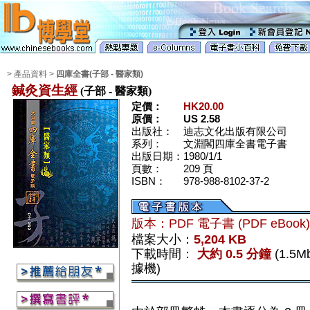
> 產品資料 >
四庫全書(子部 - 醫家類)
鍼灸資生經
(子部 - 醫家類)
定價：
HK20.00
原價：
US 2.58
出版社：
迪志文化出版有限公司
系列：
文淵閣四庫全書電子書
出版日期：
1980/1/1
頁數：
209 頁
ISBN：
978-988-8102-37-2
版本：PDF 電子書 (PDF eBook
檔案大小：
5,204 KB
下載時間：
大約 0.5 分鐘
(1.5
據機)