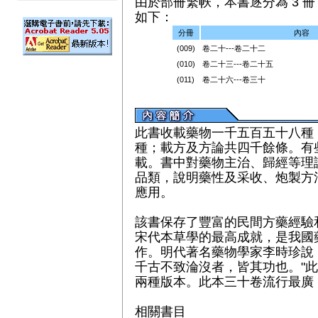
由於部冊繁帙，本書逐分為 3 冊（
如下：
分冊
內容
(009)
卷二十---卷二十二
(010)
卷二十三---卷二十五
(011)
卷二十六---卷三十
此書收載藥物一千五百五十八種
種；載方及方論共四千餘條。有
載。書中對藥物主治、歸經等理
品類，說明藥性及采收、炮製方
應用。
該書保存了豐富的民間方藥經驗
宋代本草學的最高成就，是我國
作。明代著名藥物學家李時珍說
千古不致淪沒者，皆其功也。"
兩種版本。此本三十卷流行最廣
相關書目