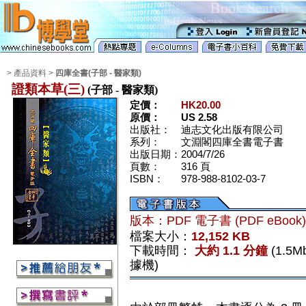
> 產品資料 >
四庫全書(子部 - 醫家類)
證類本草(三)
(子部 - 醫家類)
定價：
HK20.00
原價：
US 2.58
出版社：
迪志文化出版有限公司
系列：
文淵閣四庫全書電子書
出版日期：
2004/7/26
頁數：
316 頁
ISBN：
978-988-8102-03-7
版本：PDF 電子書 (PDF eBook
檔案大小：
12,152 KB
下載時間：
大約 1.1 分鐘
(1.5
據機)