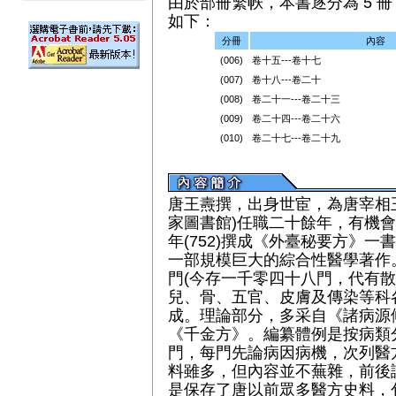
由於部冊繁帙，本書逐分為 5 冊（
如下：
分冊
內容
(006)
卷十五---卷十七
(007)
卷十八---卷二十
(008)
卷二十一---卷二十三
(009)
卷二十四---卷二十六
(010)
卷二十七---卷二十九
唐王燾撰，出身世宦，為唐宰相
家圖書館)任職二十餘年，有機
年(752)撰成《外臺秘要方》
一部規模巨大的綜合性醫學著作
門(今存一千零四十八門，代有散
兒、骨、五官、皮膚及傳染等科
成。理論部分，多采自《諸病源
《千金方》。編纂體例是按病類
門，每門先論病因病機，次列醫
料雖多，但內容並不蕪雜，前後
是保存了唐以前眾多醫方史料，