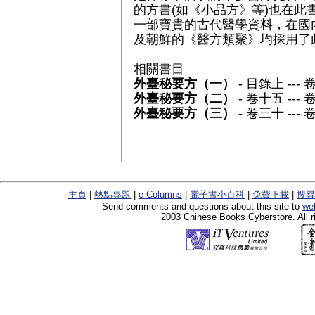
的方書(如《小品方》等)也在此
一部寶貴的古代醫學資料，在國
及朝鮮的《醫方類聚》均採用了
相關書目
外臺秘要方（一）
- 目錄上 ---
外臺秘要方（二）
- 卷十五 ---
外臺秘要方（三）
- 卷三十 ---
主頁
|
熱點專題
|
e-Columns
|
電子書小百科
|
免費下載
|
搜尋
Send comments and questions about this site to
we
2003 Chinese Books Cyberstore. All r