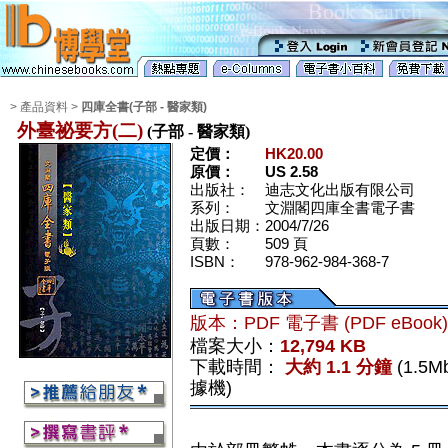
> 產品資料 >
四庫全書(子部 - 醫家類)
外臺祕要方(二)
(子部 - 醫家類)
定價：
HK20.00
原價：
US 2.58
出版社：
迪志文化出版有限公司
系列：
文淵閣四庫全書電子書
出版日期：
2004/7/26
頁數：
509 頁
ISBN：
978-962-984-368-7
版本：PDF 電子書 (PDF eBook
檔案大小：
12,794 KB
下載時間：
大約 1.1 分鐘
(1.5
據機)