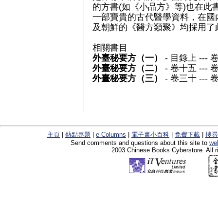
的方書(如《小品方》等)也在此
一部寶貴的古代醫學資料，在國
及朝鮮的《醫方類聚》均採用了
相關書目
外臺秘要方（一）
- 目錄上 ---
外臺秘要方（二）
- 卷十五 ---
外臺秘要方（三）
- 卷三十 ---
主頁
|
熱點專題
|
e-Columns
|
電子書小百科
|
免費下載
|
搜尋
Send comments and questions about this site to
we
2003 Chinese Books Cyberstore. All r