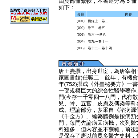
由於部冊繁帙，本書逐分為 5 冊（
如下：
分冊
內容
(001)
目錄上---卷二
(002)
卷三---卷五
(003)
卷六 ---卷八
(004)
卷九---卷十一
(005)
卷十二---卷十四
唐王燾撰，出身世宦，為唐宰相
家圖書館)任職二十餘年，有機
年(752)撰成《外臺秘要方》
一部規模巨大的綜合性醫學著作
門(今存一千零四十八門，代有散
兒、骨、五官、皮膚及傳染等科
成。理論部分，多采自《諸病源
《千金方》。編纂體例是按病類
門，每門先論病因病機，次列醫
料雖多，但內容並不蕪雜，前後
是保存了唐以前眾多醫方史料，