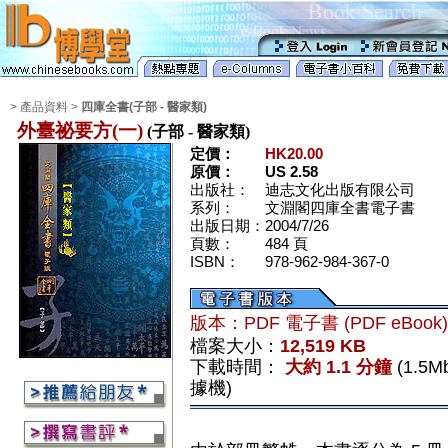
> 產品資料 >
四庫全書(子部 - 醫家類)
外臺祕要方(一)
(子部 - 醫家類)
定價：
HK20.00
原價：
US 2.58
出版社：
迪志文化出版有限公司
系列：
文淵閣四庫全書電子書
出版日期：
2004/7/26
頁數：
484 頁
ISBN：
978-962-984-367-0
版本：PDF 電子書 (PDF eBook
檔案大小：
12,519 KB
下載時間：
大約 1.1 分鐘
(1.5
據機)