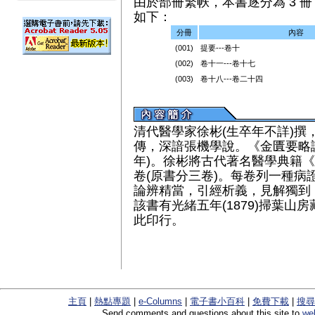
由於部冊繁帙，本書逐分為 3 冊（
如下：
分冊
內容
(001)
提要---卷十
(002)
卷十一---卷十七
(003)
卷十八---卷二十四
清代醫學家徐彬(生卒年不詳)撰
傳，深諳張機學說。《金匱要略論
年)。徐彬將古代著名醫學典籍
卷(原書分三卷)。每卷列一種病
論辨精當，引經析義，見解獨到
該書有光緒五年(1879)掃葉山
此印行。
主頁
|
熱點專題
|
e-Columns
|
電子書小百科
|
免費下載
|
搜尋
Send comments and questions about this site to
we