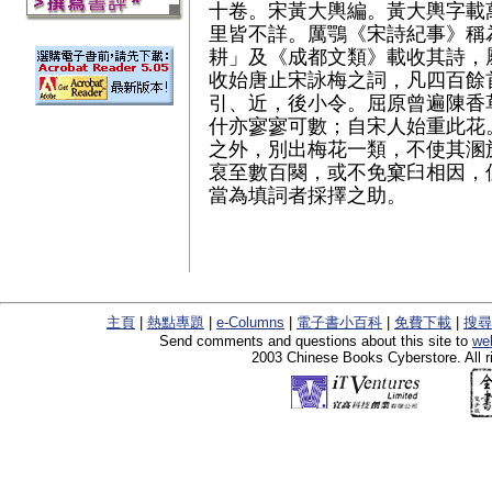
十卷。宋黃大輿編。黃大輿字載
里皆不詳。厲鶚《宋詩紀事》稱
耕」及《成都文類》載收其詩，
收始唐止宋詠梅之詞，凡四百餘
引、近，後小令。屈原曾遍陳香
什亦寥寥可數；自宋人始重此花
之外，別出梅花一類，不使其溷
裒至數百闋，或不免窠臼相因，
當為填詞者採擇之助。
主頁
|
熱點專題
|
e-Columns
|
電子書小百科
|
免費下載
|
搜尋
Send comments and questions about this site to
we
2003 Chinese Books Cyberstore. All r