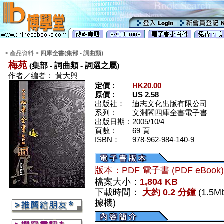
> 產品資料 >
四庫全書(集部 - 詞曲類)
梅苑
(集部 - 詞曲類 - 詞選之屬)
作者／編者：
黃大輿
定價：
HK20.00
原價：
US 2.58
出版社：
迪志文化出版有限公司
系列：
文淵閣四庫全書電子書
出版日期：
2005/10/4
頁數：
69 頁
ISBN：
978-962-984-140-9
版本：PDF 電子書 (PDF eBook
檔案大小：
1,804 KB
下載時間：
大約 0.2 分鐘
(1.5
據機)