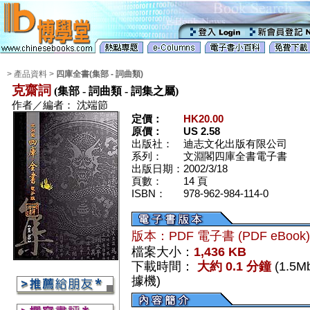
> 產品資料 >
四庫全書(集部 - 詞曲類)
克齋詞
(集部 - 詞曲類 - 詞集之屬)
作者／編者：
沈端節
定價：
HK20.00
原價：
US 2.58
出版社：
迪志文化出版有限公司
系列：
文淵閣四庫全書電子書
出版日期：
2002/3/18
頁數：
14 頁
ISBN：
978-962-984-114-0
版本：PDF 電子書 (PDF eBook
檔案大小：
1,436 KB
下載時間：
大約 0.1 分鐘
(1.5
據機)