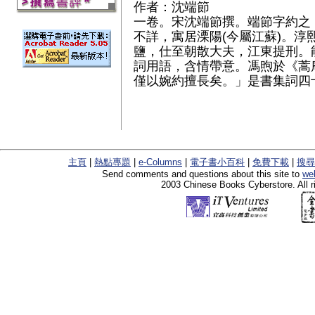
作者：沈端節
一卷。宋沈端節撰。端節字約之，
不詳，寓居溧陽(今屬江蘇)。淳
鹽，仕至朝散大夫，江東提刑。
詞用語，含情帶意。馮煦於《蒿
僅以婉約擅長矣。」是書集詞四
主頁
|
熱點專題
|
e-Columns
|
電子書小百科
|
免費下載
|
搜尋
Send comments and questions about this site to
we
2003 Chinese Books Cyberstore. All r