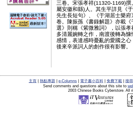
三卷。宋張孝祥(11320-116
屬安徽和縣)人。其生平詳見《于
先生長短句》、《于湖居士樂府
卷。陳振孫《書錄解題》亦載《
選》則稱《紫微雅詞》，以張孝
多清麗婉轉之作，南渡後轉為慷
感情，表達感時憂亂的愛國之心
後來辛派詞人的創作很有影響。
主頁
|
熱點專題
|
e-Columns
|
電子書小百科
|
免費下載
|
搜尋
Send comments and questions about this site to
we
2003 Chinese Books Cyberstore. All r