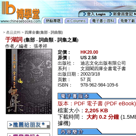
> 產品資料 >
四庫全書(集部 - 詞曲類)
于湖詞
(集部 - 詞曲類 - 詞集之屬)
作者／編者：
張孝祥
定價：
HK20.00
原價：
US 2.58
出版社：
迪志文化出版有限公司
系列：
文淵閣四庫全書電子書
出版日期：
2002/3/18
頁數：
57 頁
ISBN：
978-962-984-109-6
版本：PDF 電子書 (PDF eBook
檔案大小：
2,205 KB
下載時間：
大約 0.2 分鐘
(1.5
據機)