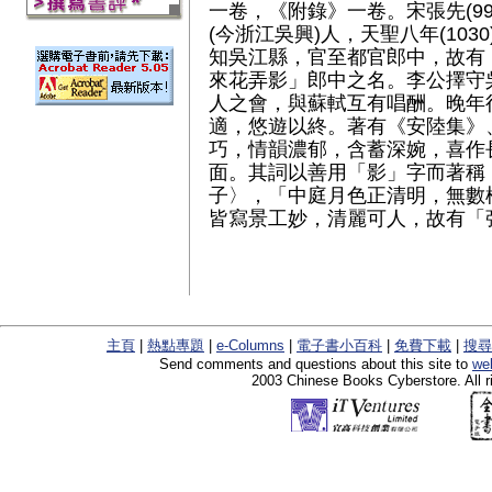
一卷，《附錄》一卷。宋張先(99
(今浙江吳興)人，天聖八年(10
知吳江縣，官至都官郎中，故有
來花弄影」郎中之名。李公擇守
人之會，與蘇軾互有唱酬。晚年
適，悠遊以終。著有《安陸集》
巧，情韻濃郁，含蓄深婉，喜作
面。其詞以善用「影」字而著稱
子〉，「中庭月色正清明，無數
皆寫景工妙，清麗可人，故有「
主頁
|
熱點專題
|
e-Columns
|
電子書小百科
|
免費下載
|
搜尋
Send comments and questions about this site to
we
2003 Chinese Books Cyberstore. All r