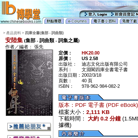
> 產品資料 >
四庫全書(集部 - 詞曲類)
安陸集
(集部 - 詞曲類 - 詞集之屬)
作者／編者：
張先
定價：
HK20.00
原價：
US 2.58
出版社：
迪志文化出版有限公司
系列：
文淵閣四庫全書電子書
出版日期：
2002/3/18
頁數：
40 頁
ISBN：
978-962-984-082-2
版本：PDF 電子書 (PDF eBook
檔案大小：
2,111 KB
下載時間：
大約 0.2 分鐘
(1.5
據機)