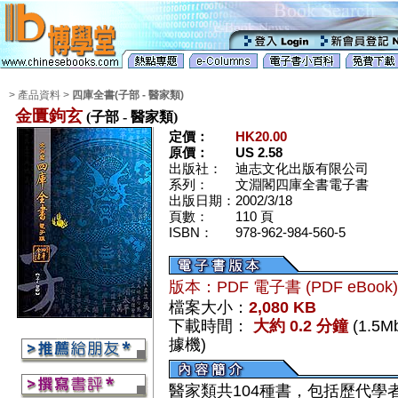
> 產品資料 >
四庫全書(子部 - 醫家類)
金匱鉤玄
(子部 - 醫家類)
定價：
HK20.00
原價：
US 2.58
出版社：
迪志文化出版有限公司
系列：
文淵閣四庫全書電子書
出版日期：
2002/3/18
頁數：
110 頁
ISBN：
978-962-984-560-5
版本：PDF 電子書 (PDF eBook
檔案大小：
2,080 KB
下載時間：
大約 0.2 分鐘
(1.5
據機)
醫家類共104種書，包括歷代學