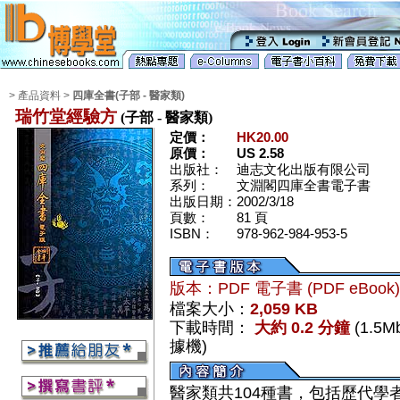
> 產品資料 >
四庫全書(子部 - 醫家類)
瑞竹堂經驗方
(子部 - 醫家類)
定價：
HK20.00
原價：
US 2.58
出版社：
迪志文化出版有限公司
系列：
文淵閣四庫全書電子書
出版日期：
2002/3/18
頁數：
81 頁
ISBN：
978-962-984-953-5
版本：PDF 電子書 (PDF eBook
檔案大小：
2,059 KB
下載時間：
大約 0.2 分鐘
(1.5
據機)
醫家類共104種書，包括歷代學