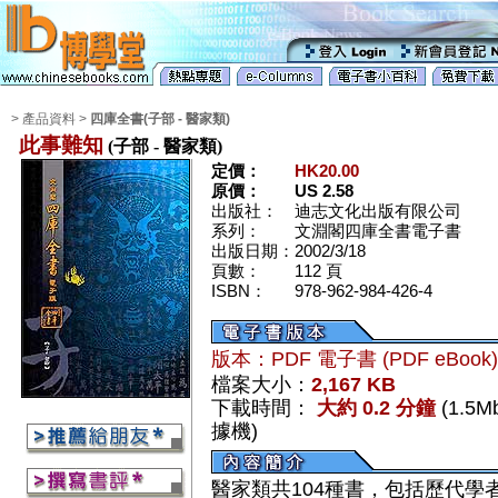
> 產品資料 >
四庫全書(子部 - 醫家類)
此事難知
(子部 - 醫家類)
定價：
HK20.00
原價：
US 2.58
出版社：
迪志文化出版有限公司
系列：
文淵閣四庫全書電子書
出版日期：
2002/3/18
頁數：
112 頁
ISBN：
978-962-984-426-4
版本：PDF 電子書 (PDF eBook
檔案大小：
2,167 KB
下載時間：
大約 0.2 分鐘
(1.5
據機)
醫家類共104種書，包括歷代學