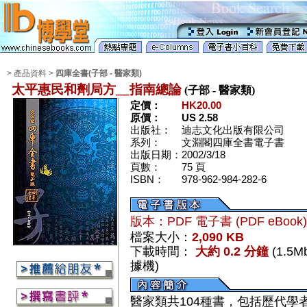
> 產品資料 >
四庫全書(子部 - 醫家類)
太平惠民和劑局方__指南總論
(子部 - 醫家類)
定價：
HK20.00
原價：
US 2.58
出版社：
迪志文化出版有限公司
系列：
文淵閣四庫全書電子書
出版日期：
2002/3/18
頁數：
75 頁
ISBN：
978-962-984-282-6
版本：PDF 電子書 (PDF eBook
檔案大小：
2,090 KB
下載時間：
大約 0.2 分鐘
(1.5
據機)
醫家類共104種書，包括歷代學