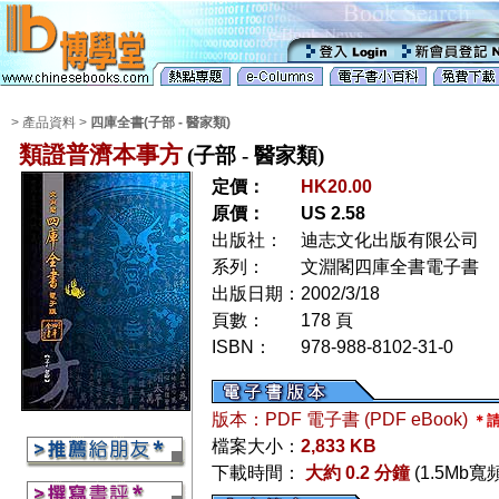
> 產品資料 >
四庫全書(子部 - 醫家類)
類證普濟本事方
(子部 - 醫家類)
定價：
HK20.00
原價：
US 2.58
出版社：
迪志文化出版有限公司
系列：
文淵閣四庫全書電子書
出版日期：
2002/3/18
頁數：
178 頁
ISBN：
978-988-8102-31-0
版本：PDF 電子書 (PDF eBook)
＊請
檔案大小：
2,833 KB
下載時間：
大約 0.2 分鐘
(1.5Mb寬頻