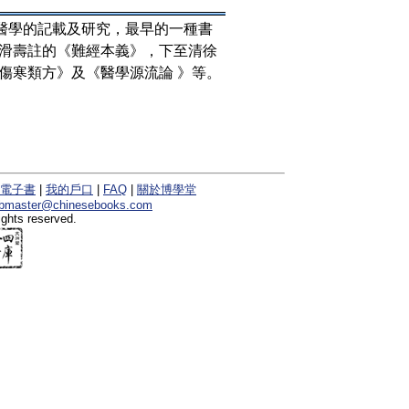
對醫學的記載及研究，最早的一種書
滑壽註的《難經本義》，下至清徐
傷寒類方》及《醫學源流論 》等。
電子書
|
我的戶口
|
FAQ
|
關於博學堂
bmaster@chinesebooks.com
ights reserved.