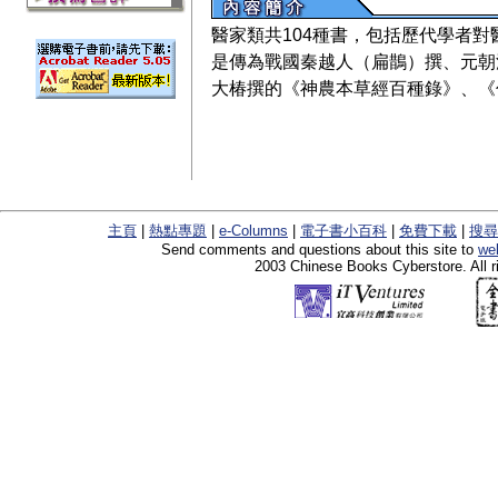
醫家類共104種書，包括歷代學者
是傳為戰國秦越人（扁鵲）撰、元朝
大椿撰的《神農本草經百種錄》、《
主頁
|
熱點專題
|
e-Columns
|
電子書小百科
|
免費下載
|
搜尋
Send comments and questions about this site to
we
2003 Chinese Books Cyberstore. All r