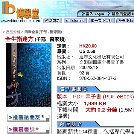
> 產品資料 >
四庫全書(子部 - 醫家類)
全生指迷方
(子部 - 醫家類)
定價：
HK20.00
原價：
US 2.58
出版社：
迪志文化出版有限公司
系列：
文淵閣四庫全書電子書
出版日期：
2002/3/18
頁數：
92 頁
ISBN：
978-962-984-407-3
版本：PDF 電子書 (PDF eBook
檔案大小：
1,989 KB
下載時間：
大約 0.2 分鐘
(1.5
據機)
醫家類共104種書，包括歷代學