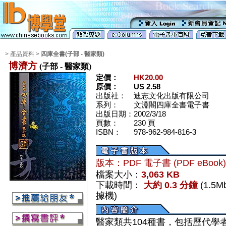
> 產品資料 >
四庫全書(子部 - 醫家類)
博濟方
(子部 - 醫家類)
定價：
HK20.00
原價：
US 2.58
出版社：
迪志文化出版有限公司
系列：
文淵閣四庫全書電子書
出版日期：
2002/3/18
頁數：
230 頁
ISBN：
978-962-984-816-3
版本：PDF 電子書 (PDF eBook
檔案大小：
3,063 KB
下載時間：
大約 0.3 分鐘
(1.5
據機)
醫家類共104種書，包括歷代學