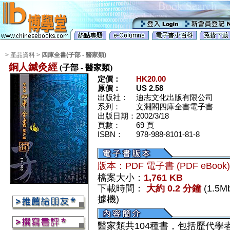
> 產品資料 >
四庫全書(子部 - 醫家類)
銅人鍼灸經
(子部 - 醫家類)
定價：
HK20.00
原價：
US 2.58
出版社：
迪志文化出版有限公司
系列：
文淵閣四庫全書電子書
出版日期：
2002/3/18
頁數：
69 頁
ISBN：
978-988-8101-81-8
版本：PDF 電子書 (PDF eBook
檔案大小：
1,761 KB
下載時間：
大約 0.2 分鐘
(1.5
據機)
醫家類共104種書，包括歷代學