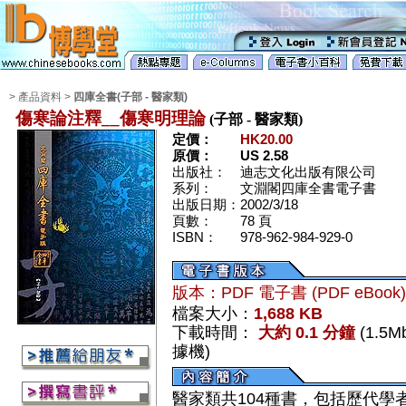
> 產品資料 >
四庫全書(子部 - 醫家類)
傷寒論注釋__傷寒明理論
(子部 - 醫家類)
定價：
HK20.00
原價：
US 2.58
出版社：
迪志文化出版有限公司
系列：
文淵閣四庫全書電子書
出版日期：
2002/3/18
頁數：
78 頁
ISBN：
978-962-984-929-0
版本：PDF 電子書 (PDF eBook
檔案大小：
1,688 KB
下載時間：
大約 0.1 分鐘
(1.5
據機)
醫家類共104種書，包括歷代學