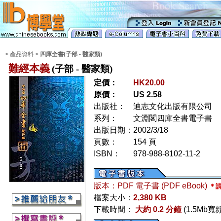
> 產品資料 >
四庫全書(子部 - 醫家類)
難經本義
(子部 - 醫家類)
定價：
HK20.00
原價：
US 2.58
出版社：
迪志文化出版有限公司
系列：
文淵閣四庫全書電子書
出版日期：
2002/3/18
頁數：
154 頁
ISBN：
978-988-8102-11-2
版本：PDF 電子書 (PDF eBook)
＊請
檔案大小：
2,380 KB
下載時間：
大約 0.2 分鐘
(1.5Mb寬頻