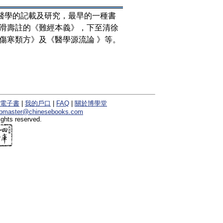
對醫學的記載及研究，最早的一種書
滑壽註的《難經本義》，下至清徐
傷寒類方》及《醫學源流論 》等。
電子書
|
我的戶口
|
FAQ
|
關於博學堂
bmaster@chinesebooks.com
ights reserved.