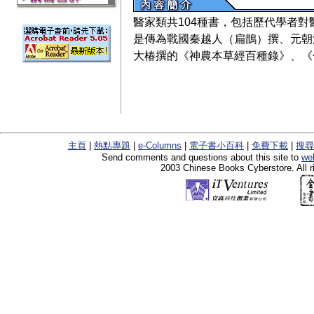
醫家類共104種書，包括歷代學者
是傳為戰國秦越人（扁鵲）撰、元朝
大椿撰的《神農本草經百種錄》、《
主頁
|
熱點專題
|
e-Columns
|
電子書小百科
|
免費下載
|
搜尋
Send comments and questions about this site to
we
2003 Chinese Books Cyberstore. All r